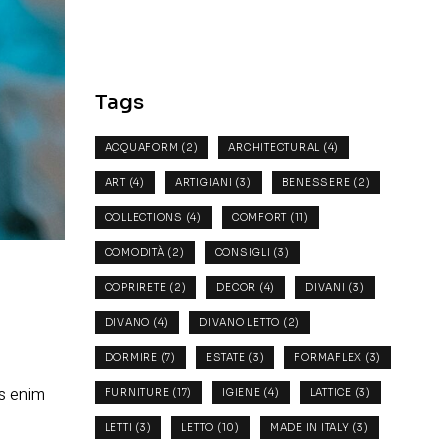
Tags
ACQUAFORM
(2)
ARCHITECTURAL
(4)
ART
(4)
ARTIGIANI
(3)
BENESSERE
(2)
COLLECTIONS
(4)
COMFORT
(11)
COMODITÀ
(2)
CONSIGLI
(3)
COPRIRETE
(2)
DECOR
(4)
DIVANI
(3)
DIVANO
(4)
DIVANO LETTO
(2)
DORMIRE
(7)
ESTATE
(3)
FORMAFLEX
(3)
us enim
FURNITURE
(17)
IGIENE
(4)
LATTICE
(3)
LETTI
(3)
LETTO
(10)
MADE IN ITALY
(3)