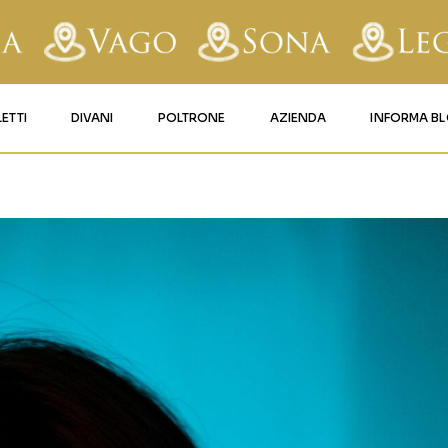
LETTI
DIVANI
POLTRONE
AZIENDA
INFORMA B
RY
LETTI IMBOTTITI
DIVANI FISSI
POLTRONE LIFT 1
CONTATTI
AFORM
LETTI IN FERRO BATTUTO
DIVANI RELAX
POLTRONE LIFT 2
MATERASSI LEGNAGO
LE
LETTI IN LEGNO
DIVANI CON PANCHETTA
MATERASSI VERONA
TICE
LETTI A SCOMPARSA
MATERASSI
BUSSOLENGO
GHI
MATERASSI VAGO
OLA
IZZO