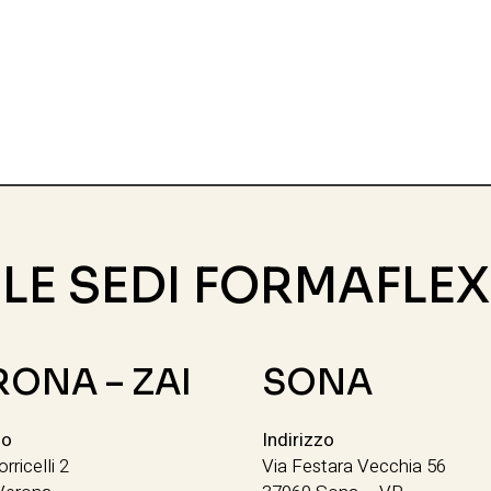
LE SEDI FORMAFLEX
RONA – ZAI
SONA
zo
Indirizzo
orricelli 2
Via Festara Vecchia 56