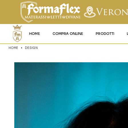
HOME
COMPRA ONLINE
PRODOTTI
HOME
DESIGN
MATERASSI MEMO
MATERASSI ACQU
MATERASSI A MOL
MATERASSI IN LAT
MATERASSI IGNIFU
RETI
CUSCINI E LENZU
GARANZIA E UTIL
DEI PRODOTTI
CERTIFICAZIONI