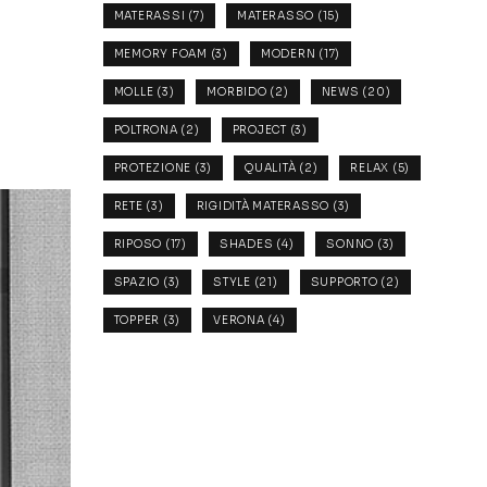
MATERASSI
(7)
MATERASSO
(15)
MEMORY FOAM
(3)
MODERN
(17)
MOLLE
(3)
MORBIDO
(2)
NEWS
(20)
POLTRONA
(2)
PROJECT
(3)
PROTEZIONE
(3)
QUALITÀ
(2)
RELAX
(5)
RETE
(3)
RIGIDITÀ MATERASSO
(3)
RIPOSO
(17)
SHADES
(4)
SONNO
(3)
SPAZIO
(3)
STYLE
(21)
SUPPORTO
(2)
TOPPER
(3)
VERONA
(4)