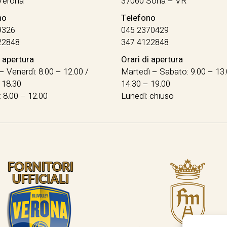
Verona
37060 Sona – VR
no
Telefono
9326
045 2370429
22848
347 4122848
i apertura
Orari di apertura
– Venerdì: 8.00 – 12.00 /
Martedì – Sabato: 9.00 – 13.
 18.30
14.30 – 19.00
 8.00 – 12.00
Lunedì: chiuso