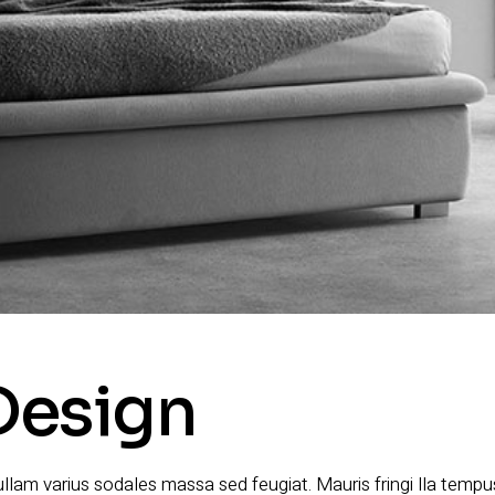
 Design
 Nullam varius sodales massa sed feugiat. Mauris fringi lla temp