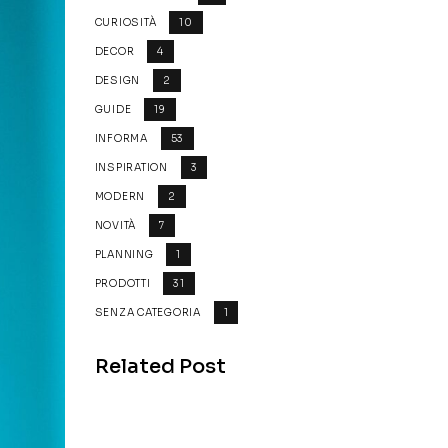
CURIOSITÀ
10
DECOR
4
DESIGN
2
GUIDE
19
INFORMA
53
INSPIRATION
3
MODERN
2
NOVITÀ
7
PLANNING
1
PRODOTTI
31
SENZA CATEGORIA
1
Related Post