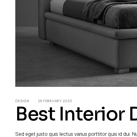
DESIGN
26 FEBRUARY 2023
Best Interior
Sed eget justo quis lectus varius porttitor quis id dui.