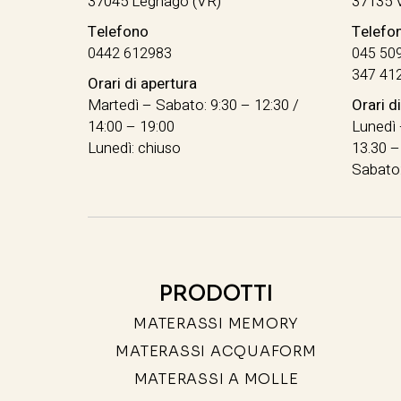
37045 Legnago (VR)
37135 
Telefono
Telefo
0442 612983
045 50
347 41
Orari di apertura
Martedì – Sabato: 9:30 – 12:30 /
Orari d
14:00 – 19:00
Lunedì 
Lunedì: chiuso
13.30 –
Sabato:
PRODOTTI
MATERASSI MEMORY
MATERASSI ACQUAFORM
MATERASSI A MOLLE