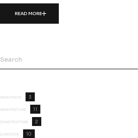
READ MORE
CategoriesCategories
3
ARCHITECTS
11
ARCHITECTURE
2
CONSTRUCTION
10
CURIOSITÀ