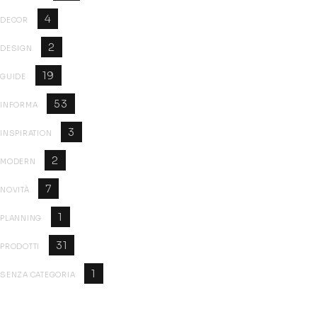
4
DECOR
2
DESIGN
19
GUIDE
53
INFORMA
3
INSPIRATION
2
MODERN
7
NOVITÀ
1
PLANNING
31
PRODOTTI
1
SENZA CATEGORIA
Related Post