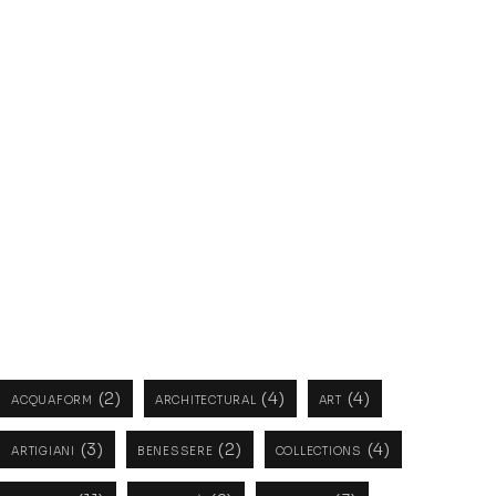
Tags
(2)
(4)
(4)
ACQUAFORM
ARCHITECTURAL
ART
(3)
(2)
(4)
ARTIGIANI
BENESSERE
COLLECTIONS