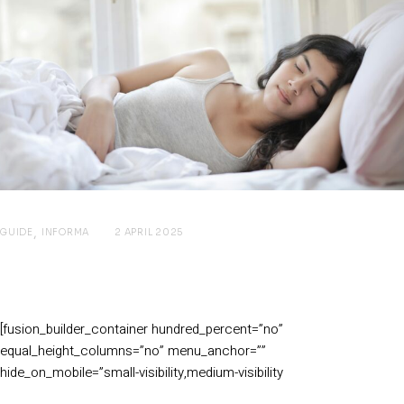
GUIDE
INFORMA
2 APRIL 2025
Come trovare il materasso perfetto
per te
[fusion_builder_container hundred_percent=”no”
equal_height_columns=”no” menu_anchor=””
hide_on_mobile=”small-visibility,medium-visibility