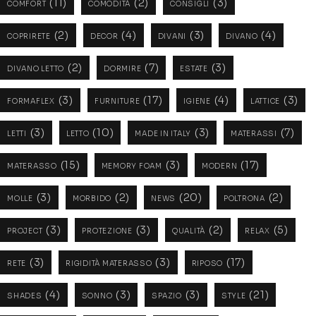
(11)
(2)
(3)
COMFORT
COMODITÀ
CONSIGLI
(2)
(4)
(3)
(4)
COPRIRETE
DECOR
DIVANI
DIVANO
(2)
(7)
(3)
DIVANO LETTO
DORMIRE
ESTATE
(3)
(17)
(4)
(3)
FORMAFLEX
FURNITURE
IGIENE
LATTICE
(3)
(10)
(3)
(7)
LETTI
LETTO
MADE IN ITALY
MATERASSI
(15)
(3)
(17)
MATERASSO
MEMORY FOAM
MODERN
(3)
(2)
(20)
(2)
MOLLE
MORBIDO
NEWS
POLTRONA
(3)
(3)
(2)
(5)
PROJECT
PROTEZIONE
QUALITÀ
RELAX
(3)
(3)
(17)
RETE
RIGIDITÀ MATERASSO
RIPOSO
(4)
(3)
(3)
(21)
SHADES
SONNO
SPAZIO
STYLE