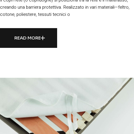
Il copri rete (o copridoghe) si posiziona tra la rete e il materasso,
creando una barriera protettiva. Realizzato in vari materiali—feltro,
cotone, poliestere, tessuti tecnici o
READ MORE