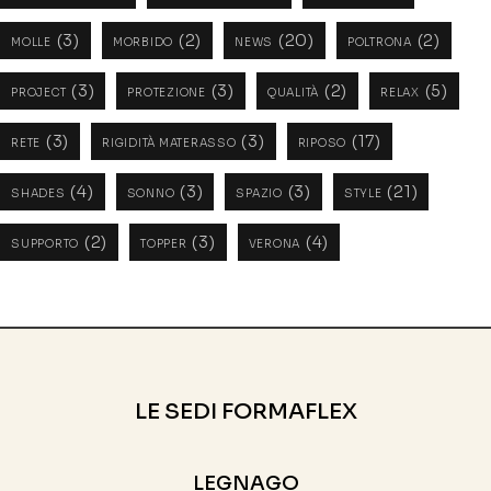
(3)
(2)
(20)
(2)
MOLLE
MORBIDO
NEWS
POLTRONA
(3)
(3)
(2)
(5)
PROJECT
PROTEZIONE
QUALITÀ
RELAX
(3)
(3)
(17)
RETE
RIGIDITÀ MATERASSO
RIPOSO
(4)
(3)
(3)
(21)
SHADES
SONNO
SPAZIO
STYLE
(2)
(3)
(4)
SUPPORTO
TOPPER
VERONA
LE SEDI FORMAFLEX
LEGNAGO