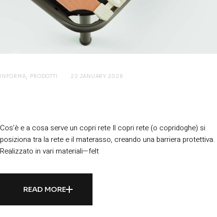
INFORMA
PRODOTTI
22 JANUARY 2026
Copri rete: proteggi il materasso e
migliora l’igiene del letto
Cos’è e a cosa serve un copri rete Il copri rete (o copridoghe) si
posiziona tra la rete e il materasso, creando una barriera protettiva.
Realizzato in vari materiali—felt
READ MORE