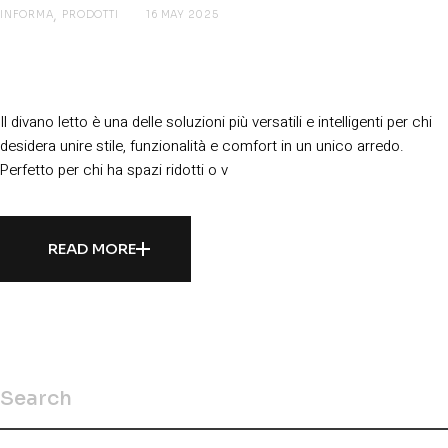
INFORMA
PRODOTTI
16 MAY 2025
Divano letto: Comfort e Praticità per
ogni Esigenza di Riposo
Il divano letto è una delle soluzioni più versatili e intelligenti per chi
desidera unire stile, funzionalità e comfort in un unico arredo.
Perfetto per chi ha spazi ridotti o v
READ MORE