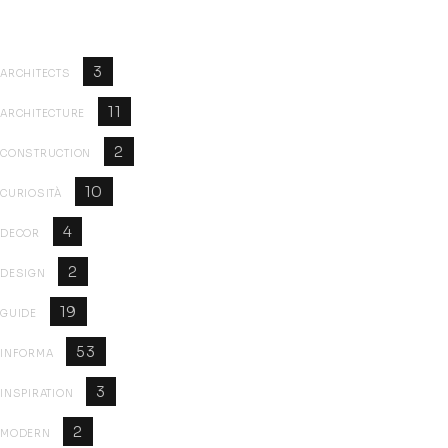
CategoriesCategories
3
ARCHITECTS
11
ARCHITECTURE
2
CONSTRUCTION
10
CURIOSITÀ
4
DECOR
2
DESIGN
19
GUIDE
53
INFORMA
3
INSPIRATION
2
MODERN