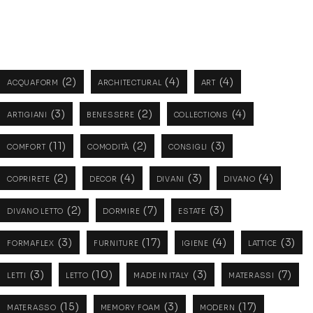
Tags
(2)
(4)
(4)
ACQUAFORM
ARCHITECTURAL
ART
(3)
(2)
(4)
ARTIGIANI
BENESSERE
COLLECTIONS
(11)
(2)
(3)
COMFORT
COMODITÀ
CONSIGLI
(2)
(4)
(3)
(4)
COPRIRETE
DECOR
DIVANI
DIVANO
(2)
(7)
(3)
DIVANO LETTO
DORMIRE
ESTATE
(3)
(17)
(4)
(3)
FORMAFLEX
FURNITURE
IGIENE
LATTICE
(3)
(10)
(3)
(7)
LETTI
LETTO
MADE IN ITALY
MATERASSI
(15)
(3)
(17)
MATERASSO
MEMORY FOAM
MODERN