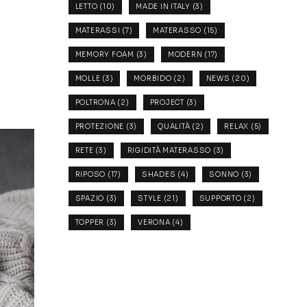
LETTO
(10)
MADE IN ITALY
(3)
MATERASSI
(7)
MATERASSO
(15)
MEMORY FOAM
(3)
MODERN
(17)
MOLLE
(3)
MORBIDO
(2)
NEWS
(20)
POLTRONA
(2)
PROJECT
(3)
PROTEZIONE
(3)
QUALITÀ
(2)
RELAX
(5)
RETE
(3)
RIGIDITÀ MATERASSO
(3)
RIPOSO
(17)
SHADES
(4)
SONNO
(3)
SPAZIO
(3)
STYLE
(21)
SUPPORTO
(2)
TOPPER
(3)
VERONA
(4)