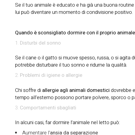
Se il tuo animale è educato e ha già una buona routine
lui può diventare un momento di condivisione positivo.
Quando è sconsigliato dormire con il proprio animale
Disturbi del sonno
Se il cane o il gatto si muove spesso, russa, o si agita d
potrebbe disturbare il tuo sonno e ridurne la qualità.
Problemi di igiene o allergie
Chi soffre di
allergie agli animali domestici
dovrebbe evi
tempo all’esterno possono portare polvere, sporco o pa
Comportamenti sbagliati
In alcuni casi, far dormire l’animale nel letto può:
Aumentare l’
ansia da separazione