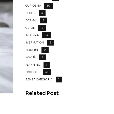
CURIOSITÀ
10
DECOR
4
DESIGN
2
GUIDE
19
INFORMA
53
INSPIRATION
3
MODERN
2
NOVITÀ
7
PLANNING
1
PRODOTTI
31
SENZA CATEGORIA
1
Related Post