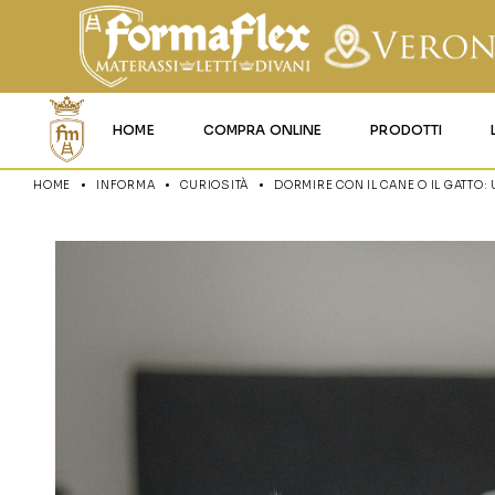
HOME
COMPRA ONLINE
PRODOTTI
HOME
INFORMA
CURIOSITÀ
DORMIRE CON IL CANE O IL GATTO:
MATERASSI MEMO
MATERASSI ACQU
MATERASSI A MOL
MATERASSI IN LAT
MATERASSI IGNIFU
RETI
CUSCINI E LENZU
GARANZIA E UTIL
DEI PRODOTTI
CERTIFICAZIONI