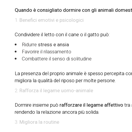
Quando è consigliato dormire con gli animali domest
Benefici emotivi e psicologici
Condividere il letto con il cane o il gatto può:
Ridurre
stress e ansia
Favorire il rilassamento
Combattere il senso di solitudine
La presenza del proprio animale è spesso percepita co
migliora la qualità del riposo per molte persone.
Rafforza il legame uomo-animale
Dormire insieme può
rafforzare il legame affettivo
tra 
rendendo la relazione ancora più solida.
Migliora la routine