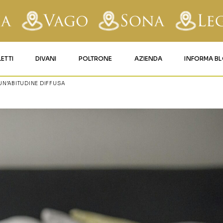
LETTI
DIVANI
POLTRONE
AZIENDA
INFORMA B
 UN’ABITUDINE DIFFUSA
RY
LETTI IMBOTTITI
DIVANI FISSI
POLTRONE LIFT 1
CONTATTI
AFORM
LETTI IN FERRO BATTUTO
DIVANI RELAX
POLTRONE LIFT 2
MATERASSI LEGNAGO
LE
LETTI IN LEGNO
DIVANI CON PANCHETTA
MATERASSI VERONA
TICE
LETTI A SCOMPARSA
MATERASSI
BUSSOLENGO
GHI
MATERASSI VAGO
OLA
IZZO