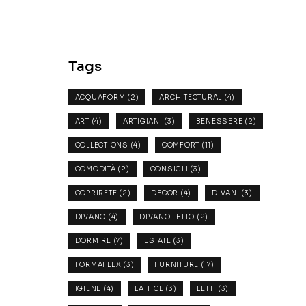
Tags
ACQUAFORM
(2)
ARCHITECTURAL
(4)
ART
(4)
ARTIGIANI
(3)
BENESSERE
(2)
COLLECTIONS
(4)
COMFORT
(11)
COMODITÀ
(2)
CONSIGLI
(3)
COPRIRETE
(2)
DECOR
(4)
DIVANI
(3)
DIVANO
(4)
DIVANO LETTO
(2)
DORMIRE
(7)
ESTATE
(3)
FORMAFLEX
(3)
FURNITURE
(17)
IGIENE
(4)
LATTICE
(3)
LETTI
(3)