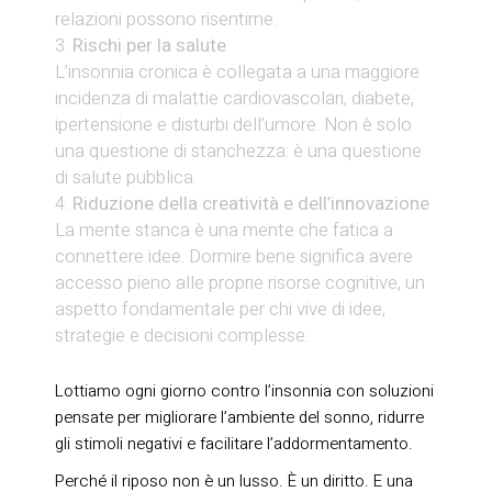
relazioni possono risentirne.
Rischi per la salute
L’insonnia cronica è collegata a una maggiore
incidenza di malattie cardiovascolari, diabete,
ipertensione e disturbi dell’umore. Non è solo
una questione di stanchezza: è una questione
di salute pubblica.
Riduzione della creatività e dell’innovazione
La mente stanca è una mente che fatica a
connettere idee. Dormire bene significa avere
accesso pieno alle proprie risorse cognitive, un
aspetto fondamentale per chi vive di idee,
strategie e decisioni complesse.
Lottiamo ogni giorno contro l’insonnia con soluzioni
pensate per migliorare l’ambiente del sonno, ridurre
gli stimoli negativi e facilitare l’addormentamento.
Perché il riposo non è un lusso. È un diritto. E una