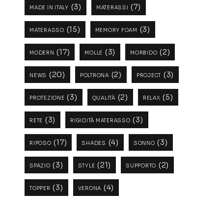
(3)
(7)
MADE IN ITALY
MATERASSI
(15)
(3)
MATERASSO
MEMORY FOAM
(17)
(3)
(2)
MODERN
MOLLE
MORBIDO
(20)
(2)
(3)
NEWS
POLTRONA
PROJECT
(3)
(2)
(5)
PROTEZIONE
QUALITÀ
RELAX
(3)
(3)
RETE
RIGIDITÀ MATERASSO
(17)
(4)
(3)
RIPOSO
SHADES
SONNO
(3)
(21)
(2)
SPAZIO
STYLE
SUPPORTO
(3)
(4)
TOPPER
VERONA