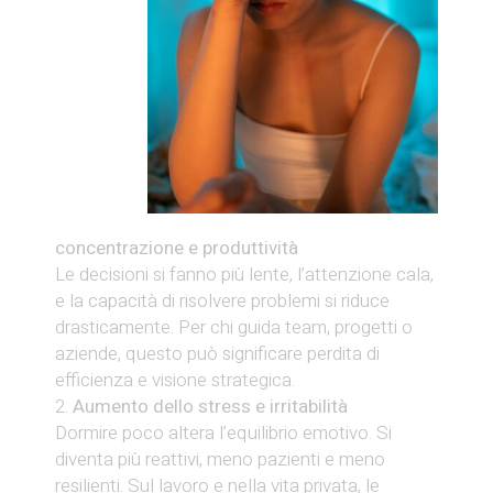
concentrazione e produttività
Le decisioni si fanno più lente, l’attenzione cala,
e la capacità di risolvere problemi si riduce
drasticamente. Per chi guida team, progetti o
aziende, questo può significare perdita di
efficienza e visione strategica.
Aumento dello stress e irritabilità
Dormire poco altera l’equilibrio emotivo. Si
diventa più reattivi, meno pazienti e meno
resilienti. Sul lavoro e nella vita privata, le