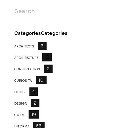
CategoriesCategories
3
ARCHITECTS
11
ARCHITECTURE
2
CONSTRUCTION
10
CURIOSITÀ
4
DECOR
2
DESIGN
19
GUIDE
53
INFORMA