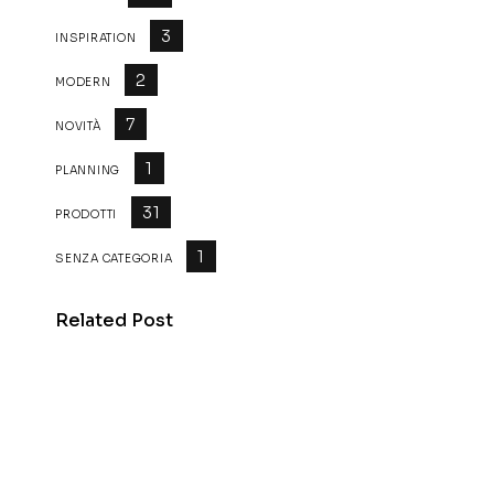
3
INSPIRATION
2
MODERN
7
NOVITÀ
1
PLANNING
31
PRODOTTI
1
SENZA CATEGORIA
Related Post