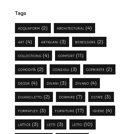
Tags
(2)
(4)
ACQUAFORM
ARCHITECTURAL
(4)
(3)
(2)
ART
ARTIGIANI
BENESSERE
(4)
(11)
COLLECTIONS
COMFORT
(2)
(3)
(2)
COMODITÀ
CONSIGLI
COPRIRETE
(4)
(3)
(4)
DECOR
DIVANI
DIVANO
(2)
(7)
(3)
DIVANO LETTO
DORMIRE
ESTATE
(3)
(17)
(4)
FORMAFLEX
FURNITURE
IGIENE
(3)
(3)
(10)
LATTICE
LETTI
LETTO