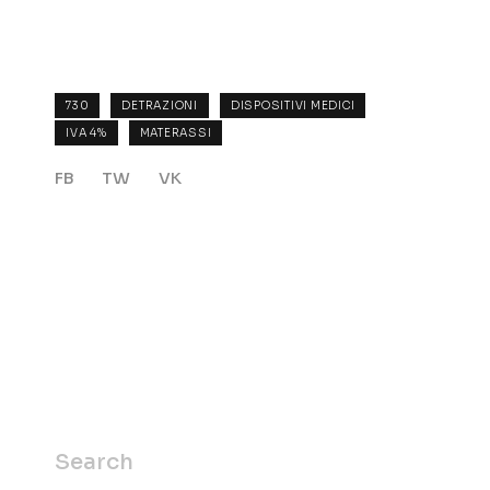
730
DETRAZIONI
DISPOSITIVI MEDICI
IVA 4%
MATERASSI
FB
TW
VK