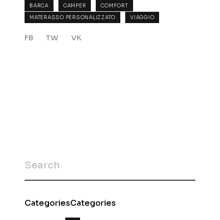
BARCA
CAMPER
COMFORT
MATERASSO PERSONALIZZATO
VIAGGIO
FB
TW
VK
CategoriesCategories