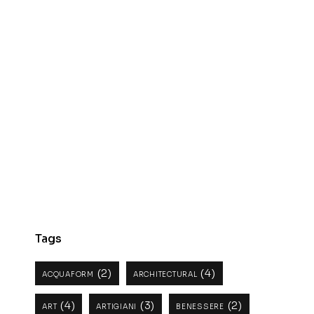
Tags
(2)
(4)
ACQUAFORM
ARCHITECTURAL
(4)
(3)
(2)
ART
ARTIGIANI
BENESSERE