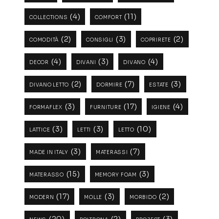
(4)
(11)
COLLECTIONS
COMFORT
(2)
(3)
(2)
COMODITÀ
CONSIGLI
COPRIRETE
(4)
(3)
(4)
DECOR
DIVANI
DIVANO
(2)
(7)
(3)
DIVANO LETTO
DORMIRE
ESTATE
(3)
(17)
(4)
FORMAFLEX
FURNITURE
IGIENE
(3)
(3)
(10)
LATTICE
LETTI
LETTO
(3)
(7)
MADE IN ITALY
MATERASSI
(15)
(3)
MATERASSO
MEMORY FOAM
(17)
(3)
(2)
MODERN
MOLLE
MORBIDO
(20)
(2)
(3)