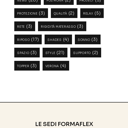
NEWS
POLTRONA
PROJECT
(3)
(2)
(5)
PROTEZIONE
QUALITÀ
RELAX
(3)
(3)
RETE
RIGIDITÀ MATERASSO
(17)
(4)
(3)
RIPOSO
SHADES
SONNO
(3)
(21)
(2)
SPAZIO
STYLE
SUPPORTO
(3)
(4)
TOPPER
VERONA
LE SEDI FORMAFLEX