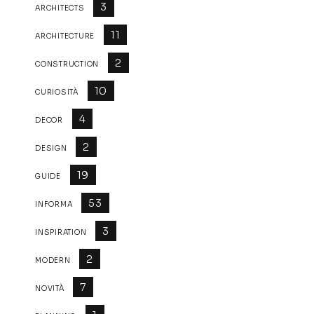
3
ARCHITECTS
11
ARCHITECTURE
2
CONSTRUCTION
10
CURIOSITÀ
4
DECOR
2
DESIGN
19
GUIDE
53
INFORMA
3
INSPIRATION
2
MODERN
7
NOVITÀ