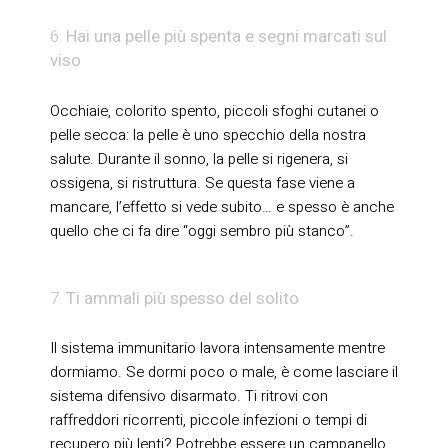
Hai una pelle più spenta e segni marcati sul
viso
Occhiaie, colorito spento, piccoli sfoghi cutanei o
pelle secca: la pelle è uno specchio della nostra
salute. Durante il sonno, la pelle si rigenera, si
ossigena, si ristruttura. Se questa fase viene a
mancare, l’effetto si vede subito… e spesso è anche
quello che ci fa dire “oggi sembro più stanco”.
Ti ammali più spesso del solito
Il sistema immunitario lavora intensamente mentre
dormiamo. Se dormi poco o male, è come lasciare il
sistema difensivo disarmato. Ti ritrovi con
raffreddori ricorrenti, piccole infezioni o tempi di
recupero più lenti? Potrebbe essere un campanello