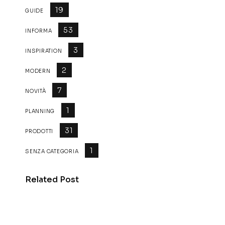
19
GUIDE
53
INFORMA
3
INSPIRATION
2
MODERN
7
NOVITÀ
1
PLANNING
31
PRODOTTI
1
SENZA CATEGORIA
Related Post