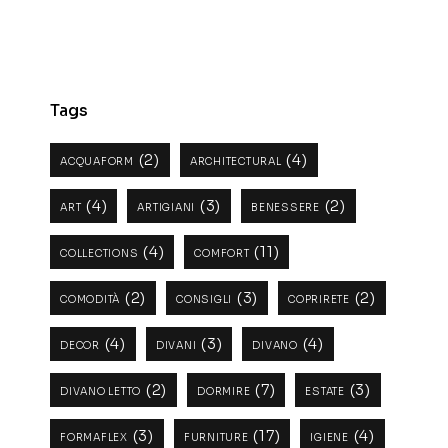
Tags
(2)
(4)
ACQUAFORM
ARCHITECTURAL
(4)
(3)
(2)
ART
ARTIGIANI
BENESSERE
(4)
(11)
COLLECTIONS
COMFORT
(2)
(3)
(2)
COMODITÀ
CONSIGLI
COPRIRETE
(4)
(3)
(4)
DECOR
DIVANI
DIVANO
(2)
(7)
(3)
DIVANO LETTO
DORMIRE
ESTATE
(3)
(17)
(4)
FORMAFLEX
FURNITURE
IGIENE