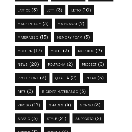
(3)
(3)
(10)
LATTICE
LETTI
LETTO
(3)
(7)
MADE IN ITALY
MATERASSI
(15)
(3)
MATERASSO
MEMORY FOAM
(17)
(3)
(2)
MODERN
MOLLE
MORBIDO
(20)
(2)
(3)
NEWS
POLTRONA
PROJECT
(3)
(2)
(5)
PROTEZIONE
QUALITÀ
RELAX
(3)
(3)
RETE
RIGIDITÀ MATERASSO
(17)
(4)
(3)
RIPOSO
SHADES
SONNO
(3)
(21)
(2)
SPAZIO
STYLE
SUPPORTO
(3)
(4)