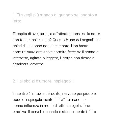
Ti svegli più stanco di quando sei andato a
letto
Ti capita di svegliarti già affaticato, come se la notte
non fosse mai esistita? Questo è uno dei segnali più
chiari di un sonno non rigenerante. Non basta
dormire
tante
ore, serve dormire
bene
: se il sonno è
interrotto, agitato o leggero, il corpo non riesce a
ricaricarsi davvero.
Hai sbalzi d’umore inspiegabili
Ti senti più irritabile del solito, nervoso per piccole
cose o inspiegabilmente triste? La mancanza di
sonno influenza in modo diretto la regolazione
emotiva. Il cervello, quando è stanco, perde il filtro: