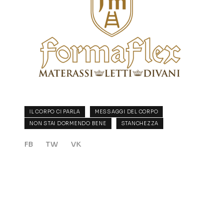
IL CORPO CI PARLA
MESSAGGI DEL CORPO
NON STAI DORMENDO BENE
STANCHEZZA
FB
TW
VK